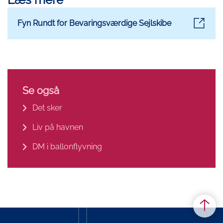
Fyn Rundt for Bevaringsværdige Sejlskibe
Se også
Det sker
Liv på havnen
DM i ballonflyvning