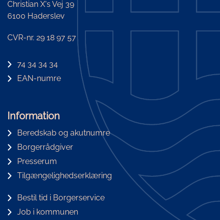
Christian X's Vej 39
6100 Haderslev
CVR-nr. 29 18 97 57
74 34 34 34
EAN-numre
Information
Beredskab og akutnumre
Borgerrådgiver
Presserum
Tilgængelighedserklæring
Bestil tid i Borgerservice
Job i kommunen