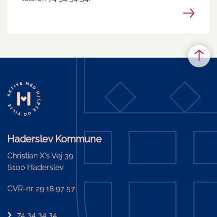
Haderslev Kommune
Christian X's Vej 39
6100 Haderslev
CVR-nr. 29 18 97 57
74 34 34 34