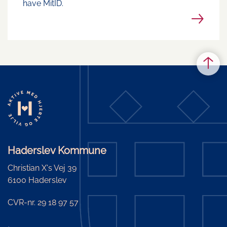
have MitID.
Haderslev Kommune
Christian X's Vej 39
6100 Haderslev
CVR-nr. 29 18 97 57