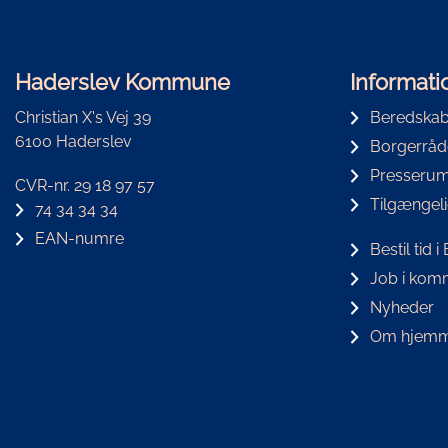
Haderslev Kommune
Informati
Christian X's Vej 39
Beredskab
6100 Haderslev
Borgerråd
Presseru
CVR-nr. 29 18 97 57
Tilgængel
74 34 34 34
EAN-numre
Bestil tid 
Job i ko
Nyheder
Om hjemm