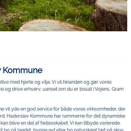
ev Kommune
ive med hjerte og vilje. Vi vil hinanden og gør vores
eve og drive erhverv, uanset om du er bosat i Vojens, Gram
e vil yde en god service for både vores virksomheder, der
lfærd. Haderslev Kommune har rammerne for det dynamiske
e kan blive en del af fællesskabet. Vi kan tilbyde varierede
il bo på landet, bygge nyt eller bo naturskønt tæt på skov,