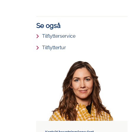
Se også
Tilflytter­service
Tilflyttertur