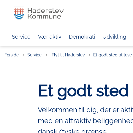
Service
Vær aktiv
Demokrati
Udvikling
Tilbage til
Forside
Service
Flyt til Haderslev
Et godt sted at leve
Et godt sted
Velkommen til dig, der er akt
med en attraktiv beliggenhe
dansk/tyske grænse.