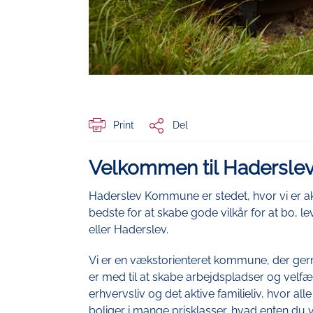
Print
Del
Velkommen til Hadersl
Haderslev Kommune er stedet, hvor vi er akt
bedste for at skabe gode vilkår for at bo, l
eller Haderslev.
Vi er en vækstorienteret kommune, der gern
er med til at skabe arbejdspladser og ve
erhvervsliv og det aktive familieliv, hvor all
boliger i mange prisklasser, hvad enten du v