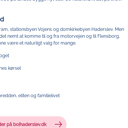
nd
am, stationsbyen Vojens og domkirkebyen Haderslev. Men
et nemt at komme til og fra motorvejen og til Flensborg,
e være et naturligt valg for mange.
noget
mes kørsel
bredden, eliten og familielivet
er på boihaderslev.dk