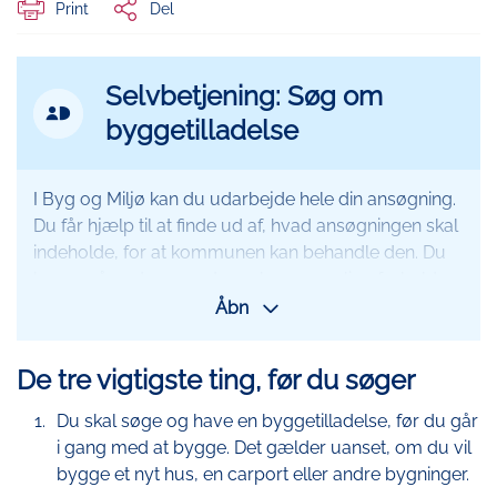
Print
Del
Selvbetjening: Søg om
MitId
byggetilladelse
Ikon
I Byg og Miljø kan du udarbejde hele din ansøgning.
Du får hjælp til at finde ud af, hvad ansøgningen skal
indeholde, for at kommunen kan behandle den. Du
kan også undersøge de regler og særlige forhold,
der gælder for et bestemt sted.
Åbn
Du får brug for:
De tre vigtigste ting, før du søger
MitID
Du skal søge og have en byggetilladelse, før du går
Situationsplan med afstand til skel og andre
i gang med at bygge. Det gælder uanset, om du vil
bygninger
bygge et nyt hus, en carport eller andre bygninger.
Facadetegninger påført højder og materialer