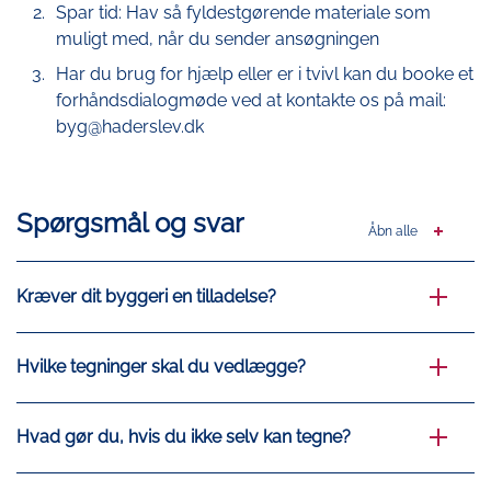
Spar tid: Hav så fyldestgørende materiale som
Andre relevante tegninger og beskrivelser vil
muligt med, når du sender ansøgningen
fremgå af ansøgningsmodulet
Har du brug for hjælp eller er i tvivl kan du booke et
forhåndsdialogmøde ved at kontakte os på mail:
Sådan gør du:
byg@haderslev.dk
Log på med MitID
Hvis din adresse ikke fremkommer automatisk, så
klik 'Søg'
Spørgsmål og svar
Åbn alle
Klik på 'Start projekt' og vælg de aktiviteter, du vil
søge om tilladelse til. Hvis aktiviteten ikke passer
til dit projekt, kan du vælge at se alle ved at klikke
Kræver dit byggeri en tilladelse?
på 'Vis alle aktiviteter'
Husk at sætte flueben i 'Klar til indsendelse'
Hvilke tegninger skal du vedlægge?
Når du er klar til at sende din ansøgning ind, skal
du huske at bekræfte indsendelsen til sidst
Hvad gør du, hvis du ikke selv kan tegne?
Søg om byggetilladelse her