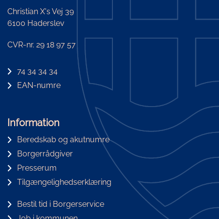
Christian X's Vej 39
6100 Haderslev
CVR-nr. 29 18 97 57
74 34 34 34
EAN-numre
Information
Beredskab og akutnumre
Borgerrådgiver
Presserum
Tilgængelighedserklæring
Bestil tid i Borgerservice
Job i kommunen