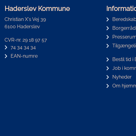
Haderslev Kommune
Informati
Christian X's Vej 39
Beredskab
6100 Haderslev
Borgerråd
Presseru
CVR-nr. 29 18 97 57
Tilgængel
74 34 34 34
EAN-numre
Bestil tid 
Job i ko
Nyheder
Om hjemm