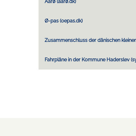
Aarø (aarø.dk)
Ø-pas (oepas.dk)
Zusammenschluss der dänischen kleinen
Fahrpläne in der Kommune Haderslev (syd